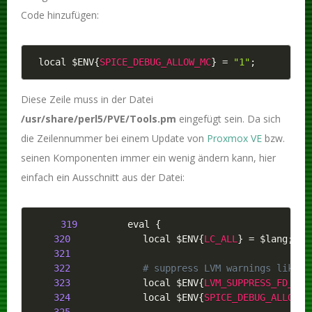
Code hinzufügen:
local 
$ENV
{
SPICE_DEBUG_ALLOW_MC
}
=
"1"
;
Diese Zeile muss in der Datei
/usr/share/perl5/PVE/Tools.pm
eingefügt sein. Da sich
die Zeilennummer bei einem Update von
Proxmox VE
bzw.
seinen Komponenten immer ein wenig ändern kann, hier
einfach ein Ausschnitt aus der Datei:
319
         eval 
{
320
             local 
$ENV
{
LC_ALL
}
=
$lang
;
321
322
# suppress LVM warnings like: 
323
             local 
$ENV
{
LVM_SUPPRESS_FD_WAR
324
             local 
$ENV
{
SPICE_DEBUG_ALLOW_M