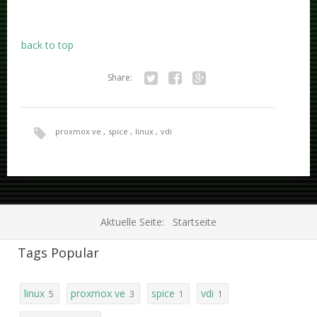
back to top
Share:
Twitter
Facebook
Google+
proxmox ve
spice
linux
vdi
Aktuelle Seite:
Startseite
Tags Popular
linux
proxmox ve
spice
vdi
5
3
1
1