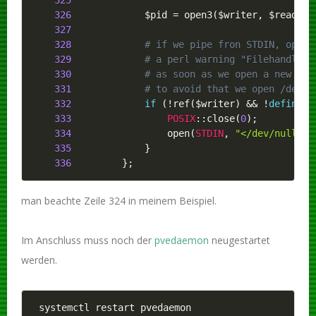
325
326
$pid
=
 open3
(
$writer
,
$reader
,
327
328
# if we pipe fron STDIN, open3
329
# a perl warning "Filehandle S
330
# as soon as we open a new fil
331
# to avoid that we open /dev/n
332
if
(
!
ref
(
$writer
)
&&
!
defined
(
333
POSIX
:
:
close
(
0
)
;
334
                 open
(
STDIN
,
"</dev/null"
)
;
335
}
336
}
;
man beachte Zeile 324 in meinem Beispiel.
Im Anschluss muss noch der
pvedaemon
neugestartet
werden.
systemctl restart pvedaemon